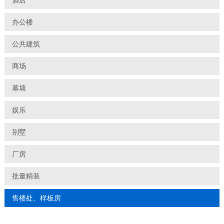
酒店
办公楼
公共建筑
商场
幕墙
娱乐
别墅
厂房
批量精装
售楼处、样板房