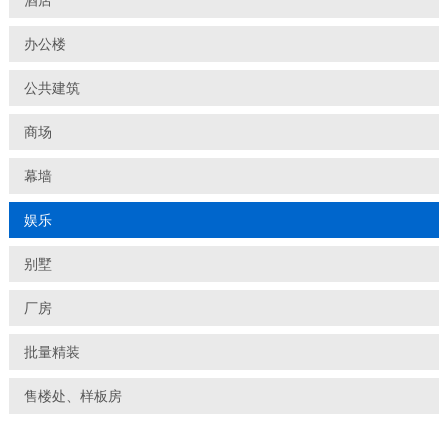
酒店
办公楼
公共建筑
商场
幕墙
娱乐
别墅
厂房
批量精装
售楼处、样板房