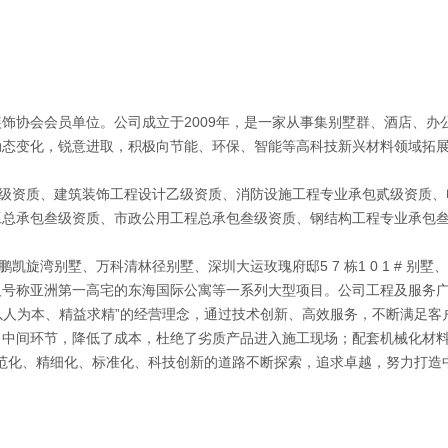
饰协会会员单位。公司成立于2009年，是一家从事集别墅群、酒店、办
动态变化，锐意进取，积极向节能、环保、智能等高科技新兴材料领域拓
资质、建筑装饰工程设计乙级资质、消防设施工程专业承包贰级资质、
工总承包叁级资质、市政公用工程总承包叁级资质、钢结构工程专业承包
湾别墅、万科清林径别墅、深圳大运玫瑰府邸5 7 栋1 0 1 # 别
及号称亚洲第一高宅的东海国际公寓等一系列大型项目。公司工程及服务
人为本、精益求精”的经营理念，通过技术创新、高效服务，不断满足客
了中间环节，降低了成本，杜绝了劣质产品进入施工现场；配套机械化材
化、精细化、标准化、科技创新的道路不断探索，追求卓越，努力打造