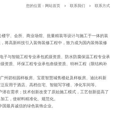
您的位置：
网站首页
联系我们
联系方式
公楼宇、会所、商业场馆、批量精装等设计与施工于一体的装
展，将高新科技引入装饰装修工程中，致力成为国内装饰装修
电子与智能工程专业承包贰级资质、防水防腐保温工程专业承
叁级资质、环保工程专业承包叁级资质、特种工程（限结构补
墅、广州碧桂园样板房、宝星智慧城售楼处及样板房、迪比科新
广泛应用于酒店、高档住宅、智能写字楼、净化车间等。
户潜在需求；技术创新改变了原始施工模式，工艺创新提高了
料加工，使材料精准化、规范化。
中国最具诚信的绿色装饰企业。