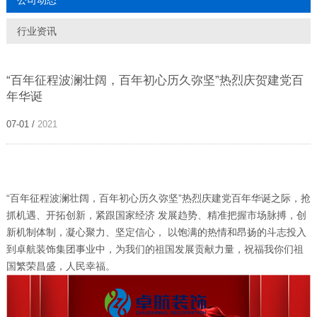
公司动态
行业资讯
“百年征程波澜壮阔，百年初心历久弥坚”热烈庆贺建党百
年华诞
07-01 /
2021
“百年征程波澜壮阔，百年初心历久弥坚”热烈庆建党百年华诞之际，抢
抓机遇、开拓创新，紧跟国家经济 发展趋势、精准把握市场脉搏，创
新机制体制，凝心聚力、坚定信心， 以饱满的热情和昂扬的斗志投入
到卓航装饰集团事业中，为我们的祖国发展贡献力量，祝福我你们祖
国繁荣昌盛，人民幸福。