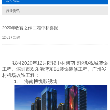
公司动态
行业资讯
2020年收官之作∣工程中标喜报
12-31 /
2020
我司
2020
年
12
月陆续中标
海南博悦影视
城装饰
工程
、深圳市欢乐港湾东
B1
装饰装修工程、广州岑
村机场改造工程：
1、
海南博悦影视
城